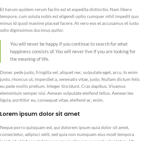
Et harum quidem rerum facilis est et expedita distinctio. Nam libero
tempore, cum soluta nobis est eligendi optio cumquer nihil impedit quo
minus id quod maxime placeat facere. At vero eos et accusamus et iusto
odio dignissimos ducimus quilor.
You will never be happy if you continue to search for what
happiness consists of. You will never live if you are looking for
the meaning of life.
Donec pede justo, fringilla vel, aliquet nec, vulputate eget, arcu. In enim
justo, rhoncus ut, imperdiet a, venenatis vitae, justo. Nullam dictum felis
eu pede mollis pretium. Integer tincidunt. Cras dapibus. Vivamus
elementum semper nisi. Aenean vulputate eleifend tellus. Aenean leo
ligula, porttitor eu, consequat vitae, eleifend ac, enim.
Lorem ipsum dolor sit amet
Neque porro quisquam est, qui dolorem ipsum quia dolor sit amet,
consectetur, adipisci velit, sed quia non numquam eius modi tempora