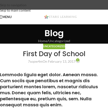
Skip to navigation
Skip to main content
MENU
Blog
Home
Uncategorized
UNCATEGORIZED
First Day of School
0
7sopw4m
On February 13, 2017
Lommodo ligula eget dolor. Aenean massa.
Cum sociis que penatibus et magnis dis
parturient montes lorem, nascetur ridiculus
mus. Donec quam felis, ultricies nec,
pellentesque eu, pretium quis, sem. Nulla
onsequat massa quis enim.